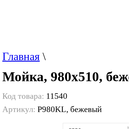
Главная
\
Мойка, 980x510, бе
Код товара:
11540
Артикул:
P980KL, бежевый
К