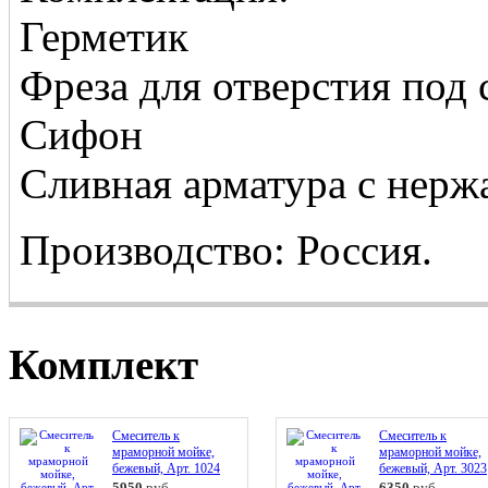
Герметик
Фреза для отверстия под 
Сифон
Сливная арматура с нер
Производство: Россия.
Комплект
Смеситель к
Смеситель к
мраморной мойке,
мраморной мойке,
бежевый, Арт. 1024
бежевый, Арт. 3023
5950
руб.
6350
руб.